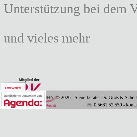
Unterstützung bei dem V
und vieles mehr
© 2026
- Steuerberater Dr. Groß & Schei
☏
0
5661 52 550 - kont
Zurück zum Seiteninhalt