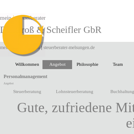
Direkt zum Seiteninhalt
|
mein
Steuerberater
Dr. Groß & Scheifler GbR
mein-steuerberater.eu
|
steuerberater-melsungen.de
Willkommen
Angebot
Philosophie
Team
▼
Personalmanagement
Angebot
Steuerberatung
Lohnsteuerberatung
Buchhaltun
Menü überspringen
Gute, zufriedene Mit
e